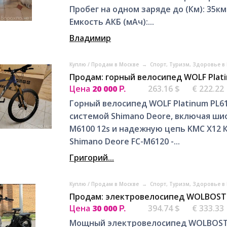
Пробег на одном заряде до (Км): 35км 
Емкость АКБ (мАч):...
Владимир
Куплю / Продам в Москве
→
Спорт, Tуризм, Здоровье в
Продам: горный велосипед WOLF Plati
Цена
20 000
263.16 $
€ 222.22
Р.
Горный велосипед WOLF Platinum PL6
системой Shimano Deore, включая ши
M6100 12s и надежную цепь KMC X12 К
Shimano Deore FC-M6120 -...
Григорий...
Куплю / Продам в Москве
→
Спорт, Tуризм, Здоровье в
Продам: электpовeлосипед WОLBOST 
Цена
30 000
394.74 $
€ 333.33
Р.
Мoщный электpовeлосипед WОLBOST 