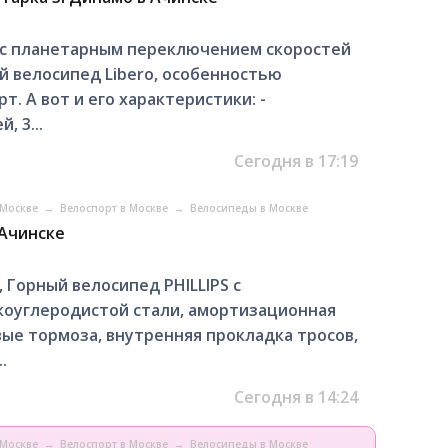
o с планетарным переключением скоростей
й велосипед Libero, особенностью
. А вот и его характеристики: -
 3...
Сегодня в 17:19
 Москве
→
Велоспорт в Москве
→
Велосипеды в Москве
 Ачинске
 Горный велосипед PHILLIPS с
окоуглеродистой стали, амортизационная
овые тормоза, внутренняя прокладка тросов,
.
Сегодня в 14:24
 Москве
→
Велоспорт в Москве
→
Велосипеды в Москве