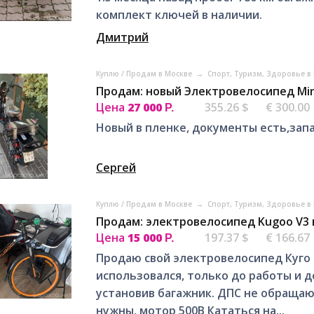
комплект ключей в наличии.
Дмитрий
Куплю / Продам в Москве
→
Спорт, Tуризм, Здоровье в
Продам: новый Электровелосипед Min
Цена
27 000
355.26 $
€ 300.00
Р.
Новый в пленке, документы есть,запа
Сергей
Куплю / Продам в Москве
→
Спорт, Tуризм, Здоровье в
Продам: электровелосипед Kugoo V3 
Цена
15 000
197.37 $
€ 166.67
Р.
Продаю свой электровелосипед Куго В
использовался, только до работы и 
установив багажник. ДПС не обращают
нужны, мотор 500В Кататься на...