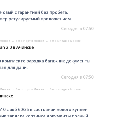
Новый с гарантией без пробега.
мпер регулируемый приложением.
Сегодня в 07:50
 Москве
→
Велоспорт в Москве
→
Велосипеды в Москве
an 2.0 в Ачинске
 в комплекте зарядка багажник документы
пал для дачи.
Сегодня в 07:50
 Москве
→
Велоспорт в Москве
→
Велосипеды в Москве
Ачинске
0 с акб 60/35 в состоянии нового куплен
жник зарядка корзинка документы полный