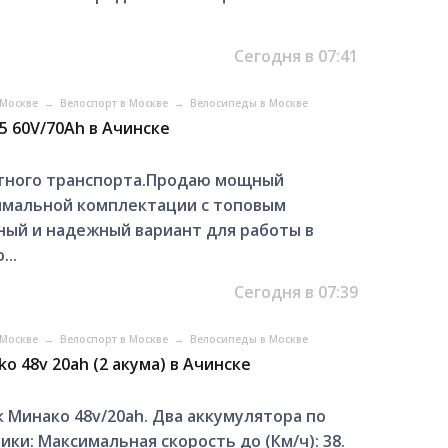
Сегодня в 07:41
 Москве
→
Велоспорт в Москве
→
Велосипеды в Москве
 60V/70Ah в Ачинске
стного транспорта.Продаю мощный
имальной комплектации с топовым
ьный и надежный вариант для работы в
..
Сегодня в 07:39
 Москве
→
Велоспорт в Москве
→
Велосипеды в Москве
o 48v 20ah (2 акума) в Ачинске
Минако 48v/20ah. Два аккумулятора по
ики: Максимальная скорость до (Км/ч): 38.