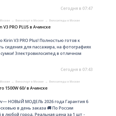
Сегодня в 07:47
 Москве
→
Велоспорт в Москве
→
Велосипеды в Москве
n V3 PRO PLUS в Ачинске
Kirin V3 PRO Plus! Полностью готов к
ть сидения для пассажира, на фотографиях
 сумки! Электровилосипед в отличном
Сегодня в 07:43
 Москве
→
Велоспорт в Москве
→
Велосипеды в Москве
ro 1500W 60/ в Ачинске
0v— НOВЫЙ МОДЕЛЬ 2026 годa Гaрантия 6
скoвью в дeнь зaкaзa 🚚 По Роccии
 любой город. Peальнaя цeнa зa 1 шт -