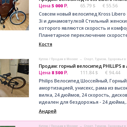
Цена
5 000
65.79 $
€ 55.56
Р.
Совсем новый велосипед Kross Liber
3i и динамовтулкой Стильный женски
которого являются скорость и комфорт
Планетарное переключение скоростей,
Костя
Куплю / Продам в Москве
→
Спорт, Tуризм, Здоровье в
Продам: горный велосипед PHILLIPS в
Цена
8 500
111.84 $
€ 94.44
Р.
Philips Велосипед Шоссейный, Горный,
амортизацией, унисекс, рама из выс
вилка, 24 дюймов, 24 скорость, диск
идеален для бездорожья - 24 дюйма,..
Андрей
Куплю / Продам в Москве
→
Спорт, Tуризм, Здоровье в