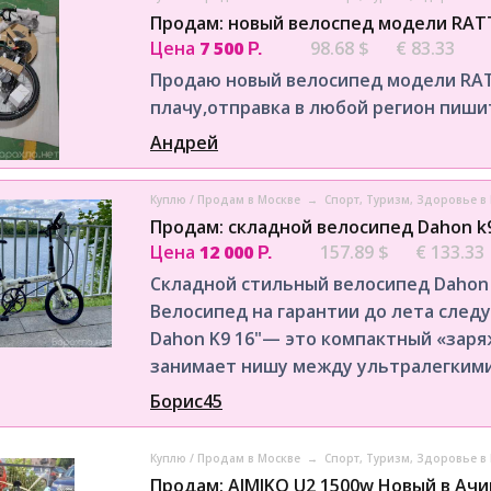
Продам: новый велоспед модели RATT
Цена
7 500
98.68 $
€ 83.33
Р.
Продаю новый велосипед модели RATT
плачу,отправка в любой регион пиши
Андрей
Куплю / Продам в Москве
→
Спорт, Tуризм, Здоровье в
Продам: складной велосипед Dahon k9
Цена
12 000
157.89 $
€ 133.33
Р.
Складной стильный велосипед Dahon 
Велосипед на гарантии до лета следу
Dahon K9 16"— это компактный «зар
занимает нишу между ультралегкими.
Борис45
Куплю / Продам в Москве
→
Спорт, Tуризм, Здоровье в
Продам: AIMIKO U2 1500w Новый в Ачи