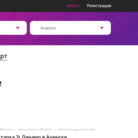
Войти
Регистрация
Ачинск
рт
е
 Москве
→
Велоспорт в Москве
→
Велосипеды в Москве
етарка 3i Динамо в Ачинске