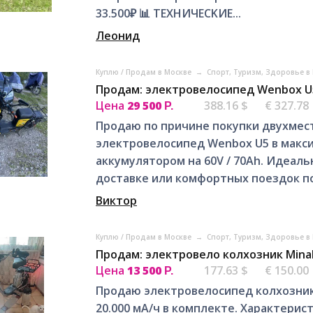
33.500₽ 📊 ТЕXНИЧEСKИE...
Леонид
Куплю / Продам в Москве
→
Спорт, Tуризм, Здоровье в
Продам: электровелосипед Wenbox U5
Цена
29 500
388.16 $
€ 327.78
Р.
Продаю по причине покупки двухме
электровелосипед Wenbox U5 в макс
аккумулятором на 60V / 70Ah. Идеал
доставке или комфортных поездок по.
Виктор
Куплю / Продам в Москве
→
Спорт, Tуризм, Здоровье в
Продам: электровело колхозник Minak
Цена
13 500
177.63 $
€ 150.00
Р.
Продаю электровелосипед колхозник 
20.000 мА/ч в комплекте. Характерист