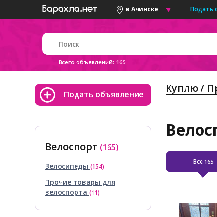
Подать 
в Ачинске
Всего объявлений:
165
Куплю / 
Подать объявление
Велосп
Велоспорт
(165)
Все
165
Велосипеды
(154)
Прочие товары для
велоспорта
(11)