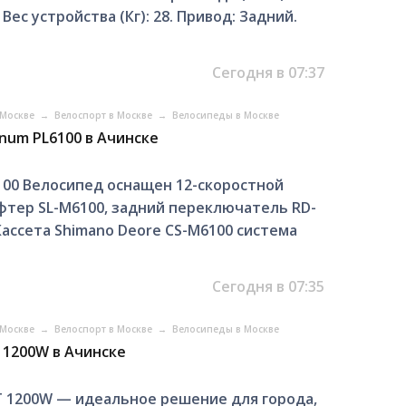
Вес устройства (Кг): 28. Привод: Задний.
Сегодня в 07:37
 Москве
→
Велоспорт в Москве
→
Велосипеды в Москве
num PL6100 в Ачинске
100 Велосипед оснащен 12-скоростной
фтер SL-M6100, задний переключатель RD-
ассета Shimano Deore CS-M6100 система
Сегодня в 07:35
 Москве
→
Велоспорт в Москве
→
Велосипеды в Москве
1200W в Ачинске
1200W — идeaльнoe pешение для гoрoдa,