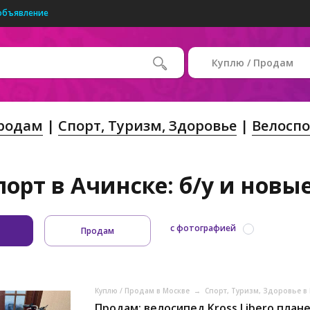
объявление
Куплю / Продам
Продам
Спорт, Tуризм, Здоровье
Велоспо
орт в Ачинске: б/у и новы
с фотографией
Продам
Куплю / Продам в Москве
→
Спорт, Tуризм, Здоровье в
Продам: велосипед Kross Libero план