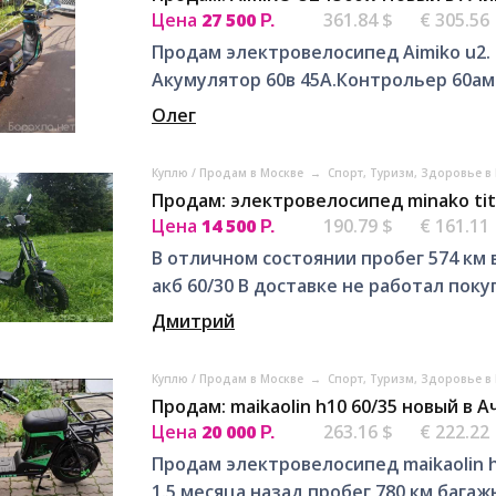
Цена
27 500
361.84 $
€ 305.56
Р.
Продам электровелосипед Aimiko u2. 
Акумулятор 60в 45А.Контрольер 60а
Олег
Куплю / Продам в Москве
→
Спорт, Tуризм, Здоровье в
Продам: электровелосипед minako tit
Цена
14 500
190.79 $
€ 161.11
Р.
В отличном состоянии пробег 574 км
акб 60/30 В доставке не работал поку
Дмитрий
Куплю / Продам в Москве
→
Спорт, Tуризм, Здоровье в
Продам: maikaolin h10 60/35 новый в 
Цена
20 000
263.16 $
€ 222.22
Р.
Продам электровелосипед maikaolin h1
1.5 месяца назад пробег 780 км бага