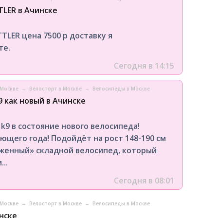
LER в Ачинске
LER цена 7500 р доставку я
те.
Сегодня в 14:15
 Москве
→
Велоспорт в Москве
→
Велосипеды в Москве
 как новый в Ачинске
k9 в состояние нового велосипеда!
ющего года! Подойдёт на рост 148-190 см
яженный» складной велосипед, который
..
Сегодня в 08:01
 Москве
→
Велоспорт в Москве
→
Велосипеды в Москве
нске