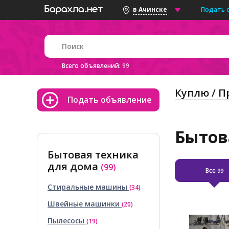
Подать 
в Ачинске
Всего объявлений:
99
Куплю / 
Подать объявление
Бытов
Бытовая техника
для дома
(99)
Все
99
Стиральные машины
(34)
Швейные машинки
(20)
Пылесосы
(19)