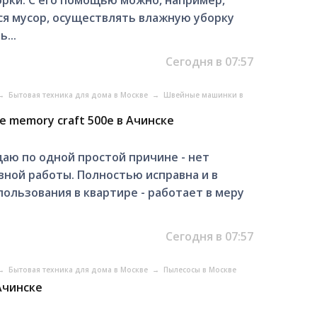
я мусор, осуществлять влажную уборку
...
Сегодня в 07:57
→
Бытовая техника для дома в Москве
→
Швейные машинки в
 memory craft 500e в Ачинске
даю по одной простой причине - нет
вной работы. Полностью исправна и в
ользования в квартире - работает в меру
.
Сегодня в 07:57
→
Бытовая техника для дома в Москве
→
Пылесосы в Москве
 Ачинске