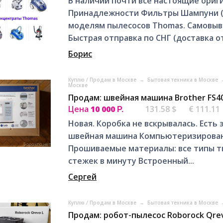
В наличии почти все настоящие ориг
Принадлежности Фильтры Шампуни (
моделям пылесосов Thomas. Самовыво
Быстрая отправка по СНГ (доставка от 
Борис
Куплю / Продам в Москве
→
Бытовая техника в Москве
Москве
Продам: швейная машина Brother FS4
Цена
10 000
131.58 $
€ 111.11
Р.
Новая. Коробка не вскрывалась. Есть
швейная машина Компьютеризирован
Прошиваемые материалы: все типы тк
стежек в минуту Встроенный...
Сергей
Куплю / Продам в Москве
→
Бытовая техника в Москве
Продам: робот-пылесос Roborock Qrev