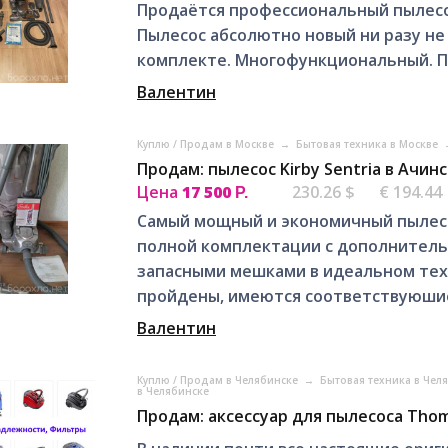
Продаётся профессиональный пылесос 
Пылесос абсолютно новый ни разу не 
комплекте. Многофункциональный. П
Валентин
Куплю / Продам в Москве
→
Бытовая техника в Москве
Продам: пылесос Kirby Sentria в Ачин
Цена
17 500
230.26 $
€ 194.44
Р.
Самый мощный и экономичный пылесо
полной комплектации с дополнитель
запасными мешками в идеальном тех
пройдены, имеются соответствуюшие 
Валентин
Куплю / Продам в Челябинске
→
Бытовая техника в Чел
в Челябинске
Продам: аксессуар для пылесоса Thom