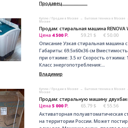
Продавец......................
Куплю / Продам в Москве
→
Бытовая техника в Москве
Москве
Продам: стиральная машина RENOVA W
Цена
4 500
59.21 $
€ 50.00
Р.
Описание Узкая стиральная машина с
Габариты: 69.5х60х36 см Вместимость
при отжиме: 3.5 кг Скорость отжима:
Класс энергопотребления:...
Владимир
Куплю / Продам в Москве
→
Бытовая техника в Москве
Москве
Продам: стиральную машину двухбако
Цена
5 000
65.79 $
€ 55.56
Р.
Активаторная полуавтоматическая с
на территории России. Может постира