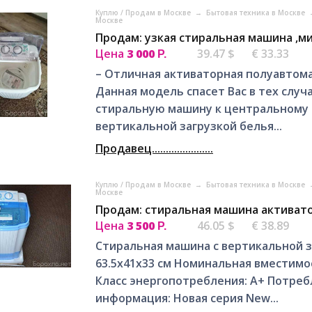
Куплю / Продам в Москве
→
Бытовая техника в Москве
Москве
Продам: узкая стиральная машина ,мин
Цена
3 000
39.47 $
€ 33.33
Р.
– Отличная активаторная полуавтома
Данная модель спасет Вас в тех слу
стиральную машину к центральному 
вертикальной загрузкой белья...
Продавец......................
Куплю / Продам в Москве
→
Бытовая техника в Москве
Москве
Продам: стиральная машина активатор
Цена
3 500
46.05 $
€ 38.89
Р.
Стиральная машина с вертикальной з
63.5х41х33 см Номинальная вместимос
Класс энергопотребления: А+ Потре
информация: Новая серия New...