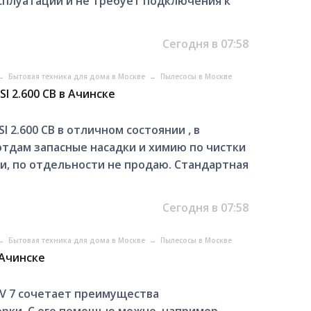
ксплуатации и не требует подключения к
Сегодня в 07:58
→
Бытовая техника для дома в Москве
→
Пылесосы в Москве
I 2.600 CB в Ачинске
 2.600 CB в отличном состоянии , в
отдам запасные насадки и химию по чистки
ии, по отдельности не продаю. Стандартная
Сегодня в 07:58
→
Бытовая техника для дома в Москве
→
Пылесосы в Москве
 Ачинске
SV 7 сочетает преимущества
орки. С его помощью можно, например,