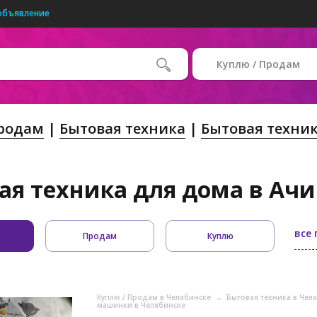
объявление
Куплю / Продам
Продам
Бытовая техника
Бытовая техни
ая техника для дома в Ачин
все
Продам
Куплю
Куплю / Продам в Челябинске
→
Бытовая техника в Чел
машинки в Челябинске