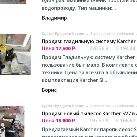
один раз. Машинка очень проста в э
водопроводу. Тип машинки:...
Владимир
Куплю / Продам в Москве
→
Бытовая техника в Москве
Продам: гладильную систему Karcher S
Цена
17 500
230.26 $
€ 194.44
Р.
Продам Гладильную систему Karcher SI
пользование был мало. В комплекте 
техники. Цена за все что в объявлен
комплектация Karcher SI...
Борис
Куплю / Продам в Москве
→
Бытовая техника в Москве
Продам: новый пылесос Karcher SV7 в
Цена
15 000
197.37 $
€ 166.67
Р.
Предлагаемый Kärcher паропылесос 
пароочистителя и пылесоса сухой уб