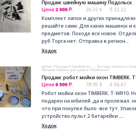
Продам: швейную машину Подольск
Цена
2 000
26.32 $
€ 22.22
Р.
Комплект лапок и других принадлежн
решайте сами. Для каких машинок и 
предметов. Походе все новое. Отдель
руб Торга нет. Отправка в регион...
Ходок
Куплю / Продам в Челябинске
→
Бытовая техника в Чел
бытовая техника для дома в Челябинске
Продам: робот мойки окон TIMВЕRК. Т
Цена
6 000
78.95 $
€ 66.67
Р.
Робот мойки окон TIMВЕRК. Т-WR10. 
подарен на юбилей ,дa и пролежал. н
что при покупке было -все тут. Упак
устрoйствo.пульт.2 батарейки ....
Ходок