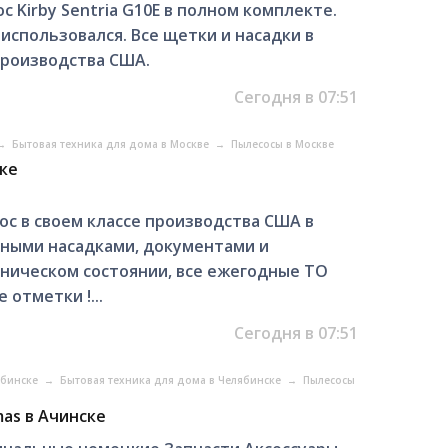
Kirby Sentria G10E в полном комплекте.
использовался. Все щетки и насадки в
роизводства США.
Сегодня в 07:51
→
Бытовая техника для дома в Москве
→
Пылесосы в Москве
ске
с в своем классе производства США в
ными насадками, документами и
ническом состоянии, все ежегодные ТО
отметки !...
Сегодня в 07:51
ябинске
→
Бытовая техника для дома в Челябинске
→
Пылесосы
as в Ачинске