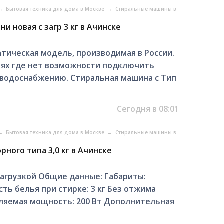
→
Бытовая техника для дома в Москве
→
Стиральные машины в
и новая с загр 3 кг в Ачинске
тическая модель, производимая в России.
чаях где нет возможности подключить
водоснабжению. Стиральная машина с Тип
Сегодня в 08:01
→
Бытовая техника для дома в Москве
→
Стиральные машины в
ного типа 3,0 кг в Ачинске
агрузкой Общие данные: Габариты:
ть белья при стирке: 3 кг Без отжима
бляемая мощность: 200 Вт Дополнительная