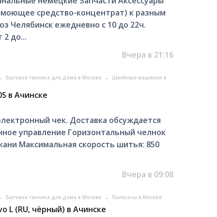
инальные немецкие Запчасти Аксессуары
моющее средство-концентрат) к разным
з Челябинск ежедневно с 10 до 22ч.
2 до...
Вчера в 21:16
→
Бытовая техника для дома в Москве
→
Швейные машинки в
0S в Ачинске
 электронный чек. Доставка обсуждается
ное управление Горизонтальный челнок
ани Максимальная скорость шитья: 850
Вчера в 09:08
→
Бытовая техника для дома в Москве
→
Пылесосы в Москве
o L (RU, чёрный) в Ачинске