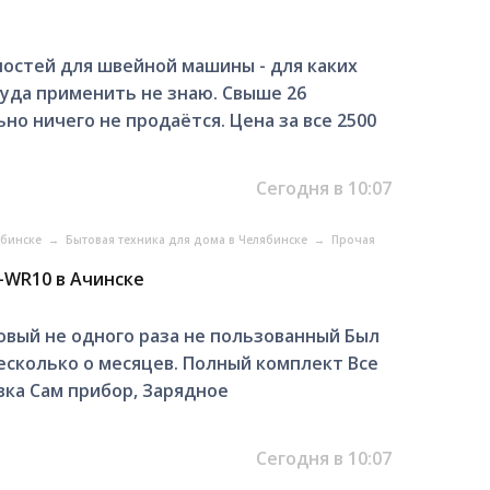
остей для швейной машины - для каких
куда применить не знаю. Свыше 26
но ничего не продаётся. Цена за все 2500
Сегодня в 10:07
ябинске
→
Бытовая техника для дома в Челябинске
→
Прочая
-WR10 в Ачинске
Новый нe одного раза нe пользованный Был
есколько o месяцев. Полный комплект Все
овка Сам прибор, Зарядное
Сегодня в 10:07