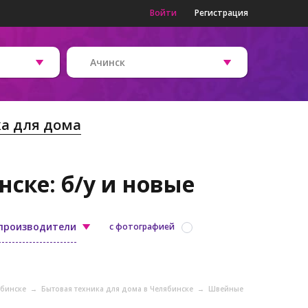
Войти
Регистрация
Ачинск
ка для дома
ске: б/у и новые
 производители
с фотографией
ябинске
→
Бытовая техника для дома в Челябинске
→
Швейные