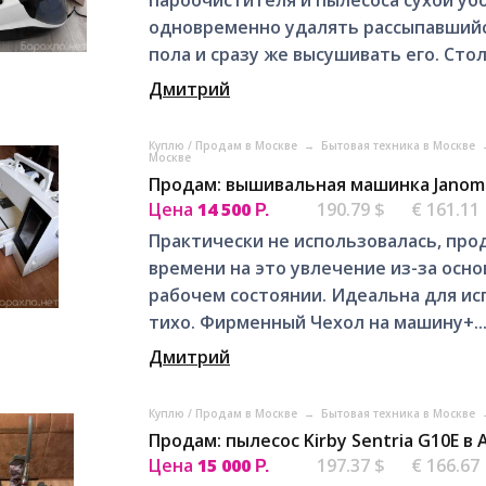
одновременно удалять рассыпавшийс
пола и сразу же высушивать его. Столь
Дмитрий
Куплю / Продам в Москве
→
Бытовая техника в Москве
Москве
Продам: вышивальная машинка Janome
Цена
14 500
190.79 $
€ 161.11
Р.
Практически не использовалась, про
времени на это увлечение из-за осно
рабочем состоянии. Идеальна для исп
тихо. Фирменный Чехол на машину+..
Дмитрий
Куплю / Продам в Москве
→
Бытовая техника в Москве
Продам: пылесос Kirby Sentria G10E в
Цена
15 000
197.37 $
€ 166.67
Р.