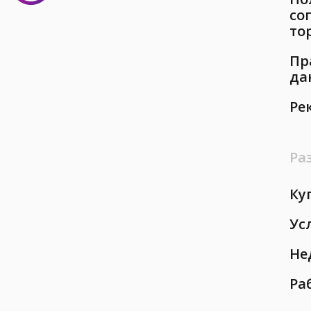
со
то
Пр
да
Ре
Ра
Ку
Ус
Не
Ра