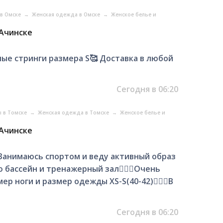
 в Омске
→
Женская одежда в Омске
→
Женское белье и
 Ачинске
ные стринги размера S🥰 Доставка в любой
Сегодня в 06:20
ы в Томске
→
Женская одежда в Томске
→
Женское белье и
 Ачинске
 Занимаюсь спортом и веду активный образ
бассейн и тренажерный зал🧜🏻‍♀️Очень
р ноги и размер одежды XS-S(40-42)🧚🏻‍♀️В
Сегодня в 06:20