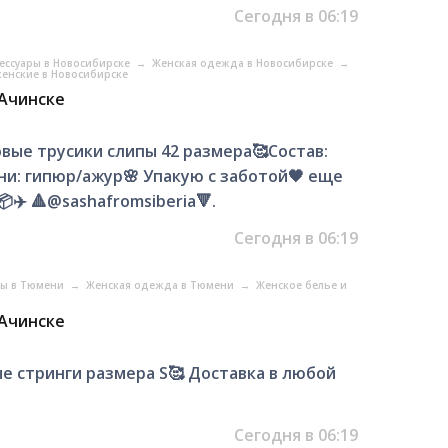
Сегодня в 06:19
сессуары в Новосибирске
→
Женская одежда в Новосибирске
→
женские в Новосибирске
 Ачинске
вые трусики слипы 42 размера🥰Состав:
ни: гипюр/ажур🌸 Упакую с заботой🖤 еще
✈️ 🔺@sashafromsiberia🔻.
Сегодня в 06:19
ры в Тюмени
→
Женская одежда в Тюмени
→
Женское белье и
 Ачинске
е стринги размера S🥰 Доставка в любой
Сегодня в 06:19