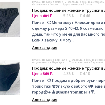
Куплю / Продам в Омске
→
Одежда, обувь и аксессуары
купальники в Омске
→
Трусы женские в Омске
Продам: ношеные женские трусики в
Цена
401
5.28 $
€ 4.46
Р.
Привет 🙂 Меня зовут Александрия и м
одежду размера S 40-42. Я совмещаю
дома, так что у меня для Вас много п
Если я захочу, я могу...
Александрия
Куплю / Продам в Барнауле
→
Одежда, обувь и аксессу
и купальники в Барнауле
→
Трусы женские в Барнауле
Продам: ношеные женские трусики в
Цена
369
4.86 $
€ 4.10
Р.
Привет 😉 Продам в добрые руки черн
трикотаж 🌸Упакую с заботой🖤 еще
город📦✈️ 🔺@sashafromsiberia🔻.
Александрия