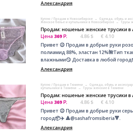
Александрия
Куплю / Продам в Новосибирске
→
Одежда, обувь и ак
Женское белье и купальники в Новосибирске
→
Трусы 
Продам: ношеные женские трусики в
Цена
369
4.86 $
€ 4.10
Р.
Привет 😉 Продам в добрые руки розо
полиамид 88%, эластан 12%🌺Тип тка
влажными😏 Доставка в любой город📦
Александрия
Куплю / Продам в Тюмени
→
Одежда, обувь и аксессуа
купальники в Тюмени
→
Трусы женские в Тюмени
Продам: ношеные женские трусики в
Цена
369
4.86 $
€ 4.10
Р.
Привет 😉 Продам в добрые руки серы
город📦✈️ 🔺@sashafromsiberia🔻.
Александрия