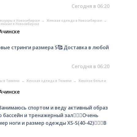
Сегодня в 06:20
сессуары в Новосибирске
→
Женская одежда в Новосибирске
→
женские в Новосибирске
 Ачинске
овые стринги размера S🥰 Доставка в любой
Сегодня в 06:20
ры в Тюмени
→
Женская одежда в Тюмени
→
Женское белье и
 Ачинске
 Занимаюсь спортом и веду активный образ
бассейн и тренажерный зал🧜🏻‍♀️Очень
р ноги и размер одежды XS-S(40-42)🧚🏻‍♀️В