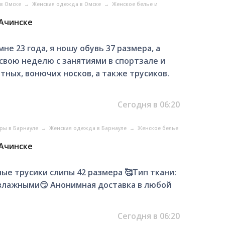
 в Омске
→
Женская одежда в Омске
→
Женское белье и
 Ачинске
не 23 года, я ношу обувь 37 размера, а
 свою неделю с занятиями в спортзале и
отных, вонючих носков, а также трусиков.
Сегодня в 06:20
ары в Барнауле
→
Женская одежда в Барнауле
→
Женское белье
 Ачинске
ые трусики слипы 42 размера 🥰Тип ткани:
 влажными😏 Анонимная доставка в любой
Сегодня в 06:20