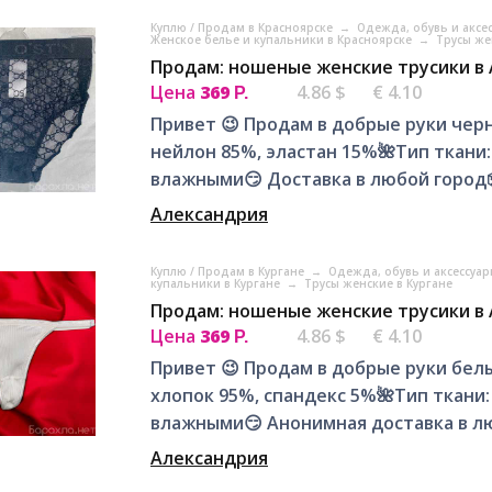
Куплю / Продам в Красноярске
→
Одежда, обувь и аксе
Женское белье и купальники в Красноярске
→
Трусы же
Продам: ношеные женские трусики в
Цена
369
4.86 $
€ 4.10
Р.
Привет 😉 Продам в добрые руки чер
нейлон 85%, эластан 15%🌺Тип ткани
влажными😏 Доставка в любой город📦
Александрия
Куплю / Продам в Кургане
→
Одежда, обувь и аксессуар
купальники в Кургане
→
Трусы женские в Кургане
Продам: ношеные женские трусики в
Цена
369
4.86 $
€ 4.10
Р.
Привет 😉 Продам в добрые руки белы
хлопок 95%, спандекс 5%🌺Тип ткани:
влажными😏 Анонимная доставка в люб
Александрия