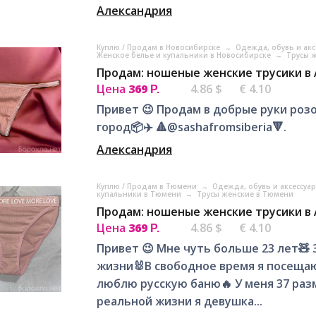
Александрия
Куплю / Продам в Новосибирске
→
Одежда, обувь и ак
Женское белье и купальники в Новосибирске
→
Трусы 
Продам: ношеные женские трусики в
Цена
369
4.86 $
€ 4.10
Р.
Привет 😉 Продам в добрые руки роз
город📦✈️ 🔺@sashafromsiberia🔻.
Александрия
Куплю / Продам в Тюмени
→
Одежда, обувь и аксессуа
купальники в Тюмени
→
Трусы женские в Тюмени
Продам: ношеные женские трусики в
Цена
369
4.86 $
€ 4.10
Р.
Привет 😉 Мне чуть больше 23 лет🧸
жизни🐰В свободное время я посещаю 
люблю русскую баню🔥 У меня 37 разме
реальной жизни я девушка...