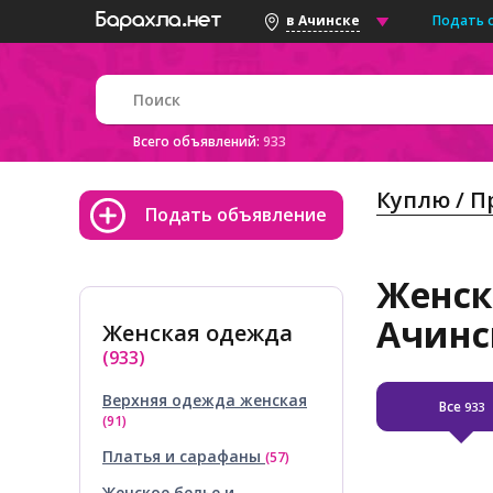
Подать 
в Ачинске
Всего объявлений:
933
Куплю / 
Подать объявление
Женск
Ачинс
Женская одежда
(933)
Верхняя одежда женская
Все
933
(91)
Платья и сарафаны
(57)
Женское белье и