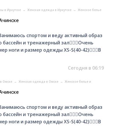
ры в Иркутске
→
Женская одежда в Иркутске
→
Женское белье
 Ачинске
 Занимаюсь спортом и веду активный образ
бассейн и тренажерный зал🧜🏻‍♀️Очень
р ноги и размер одежды XS-S(40-42)🧚🏻‍♀️В
Сегодня в 06:19
 в Омске
→
Женская одежда в Омске
→
Женское белье и
 Ачинске
 Занимаюсь спортом и веду активный образ
бассейн и тренажерный зал🧜🏻‍♀️Очень
р ноги и размер одежды XS-S(40-42)🧚🏻‍♀️В