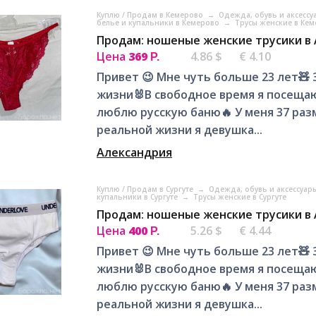
Куплю / Продам в Кемерово
→
Одежда, обувь и аксесс
белье и купальники в Кемерово
→
Трусы женские в Ке
Продам: ношеные женские трусики в
Цена
369
4.86 $
€ 4.10
Р.
Привет 😉 Мне чуть больше 23 лет🧸
жизни🐰В свободное время я посещаю 
люблю русскую баню🔥 У меня 37 разме
реальной жизни я девушка...
Александрия
Куплю / Продам в Сургуте
→
Одежда, обувь и аксессуары
купальники в Сургуте
→
Трусы женские в Сургуте
Продам: ношеные женские трусики в
Цена
400
5.26 $
€ 4.44
Р.
Привет 😉 Мне чуть больше 23 лет🧸
жизни🐰В свободное время я посещаю 
люблю русскую баню🔥 У меня 37 разме
реальной жизни я девушка...