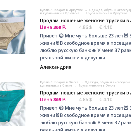
Куплю / Продам в Иркутске
→
Одежда, обувь и аксессуа
и купальники в Иркутске
→
Трусы женские в Иркутске
Продам: ношеные женские трусики в
Цена
369
4.86 $
€ 4.10
Р.
Привет 😉 Мне чуть больше 23 лет🧸
жизни🐰В свободное время я посещаю 
люблю русскую баню🔥 У меня 37 разме
реальной жизни я девушка...
Александрия
Куплю / Продам в Омске
→
Одежда, обувь и аксессуары
купальники в Омске
→
Трусы женские в Омске
Продам: ношеные женские трусики в
Цена
369
4.86 $
€ 4.10
Р.
Привет 😉 Мне чуть больше 23 лет🧸
жизни🐰В свободное время я посещаю 
люблю русскую баню🔥 У меня 37 разме
реальной жизни я девушка...