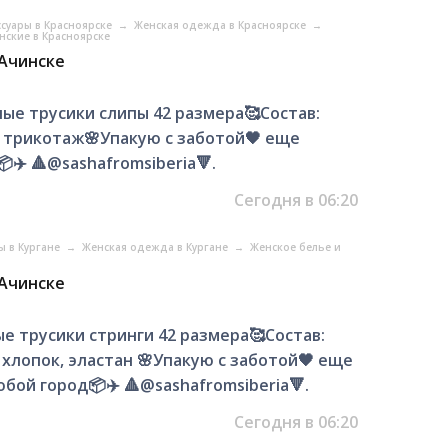
ссуары в Красноярске
→
Женская одежда в Красноярске
→
нские в Красноярске
 Ачинске
ные трусики слипы 42 размера🥰Состав:
: трикотаж🌸Упакую с заботой🖤 еще
✈️ 🔺@sashafromsiberia🔻.
Сегодня в 06:20
ы в Кургане
→
Женская одежда в Кургане
→
Женское белье и
 Ачинске
е трусики стринги 42 размера🥰Состав:
 хлопок, эластан 🌸Упакую с заботой🖤 еще
ой город📦✈️ 🔺@sashafromsiberia🔻.
Сегодня в 06:20