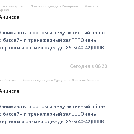
уары в Кемерово
→
Женская одежда в Кемерово
→
Женское
мерово
 Ачинске
 Занимаюсь спортом и веду активный образ
бассейн и тренажерный зал🧜🏻‍♀️Очень
р ноги и размер одежды XS-S(40-42)🧚🏻‍♀️В
Сегодня в 06:20
 в Сургуте
→
Женская одежда в Сургуте
→
Женское белье и
 Ачинске
 Занимаюсь спортом и веду активный образ
бассейн и тренажерный зал🧜🏻‍♀️Очень
р ноги и размер одежды XS-S(40-42)🧚🏻‍♀️В