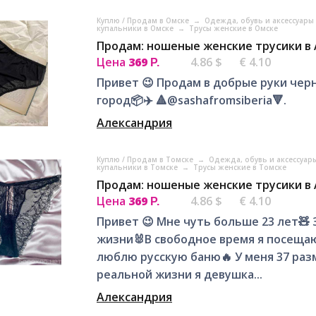
Куплю / Продам в Омске
→
Одежда, обувь и аксессуары
купальники в Омске
→
Трусы женские в Омске
Продам: ношеные женские трусики в
Цена
369
4.86 $
€ 4.10
Р.
Привет 😉 Продам в добрые руки чер
город📦✈️ 🔺@sashafromsiberia🔻.
Александрия
Куплю / Продам в Томске
→
Одежда, обувь и аксессуар
купальники в Томске
→
Трусы женские в Томске
Продам: ношеные женские трусики в
Цена
369
4.86 $
€ 4.10
Р.
Привет 😉 Мне чуть больше 23 лет🧸
жизни🐰В свободное время я посещаю 
люблю русскую баню🔥 У меня 37 разме
реальной жизни я девушка...
Александрия