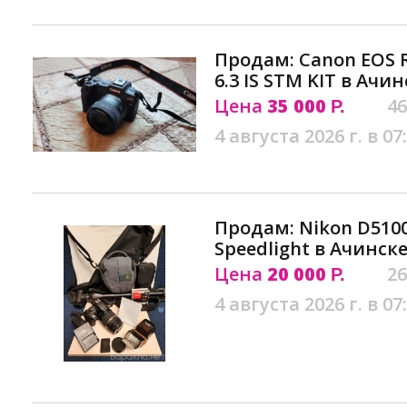
Продам: Canon EOS R
6.3 IS STM KIT в Ачин
Цена
35 000
46
Р.
4 августа 2026 г. в 07
Продам: Nikon D5100
Speedlight в Ачинск
Цена
20 000
26
Р.
4 августа 2026 г. в 07