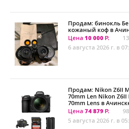
Продам: бинокль Бер
кожаный коф в Ачи
Цена
10 000
13
Р.
6 августа 2026 г. в 07
Продам: Nikon Z6II M
70mm Len Nikon Z6II 
70mm Lens в Ачинск
Цена
74 879
98
Р.
5 августа 2026 г. в 05