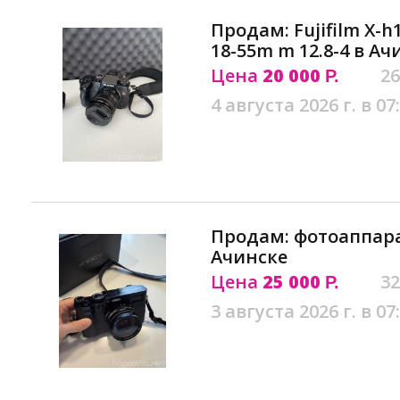
Продам: Fujifilm X-h
18-55m m 12.8-4 в Ач
Цена
20 000
26
Р.
4 августа 2026 г. в 07
Продам: фотоаппарат
Ачинске
Цена
25 000
32
Р.
3 августа 2026 г. в 07