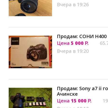
Вчера в 19:26
Продам: СОНИ Н400 
Цена
5 000
65.
Р.
Вчера в 19:20
Продам: Sony a7 ii 
Ачинске
Цена
15 000
19
Р.