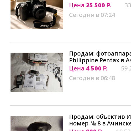
Цена
25 500
33
Р.
Сегодня в 07:24
Продам: фотоаппара
Philippine Pentax в 
Цена
4 500
59.
Р.
Сегодня в 06:48
Продам: объектив И
номер № 8 в Ачинск