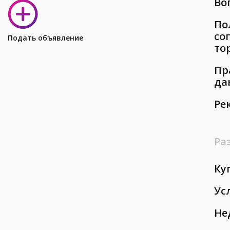
Во
По
со
Подать объявление
то
Пр
да
Ре
Ра
Ку
Ус
Не