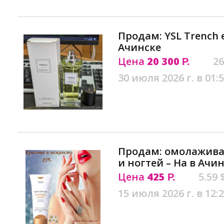
Продам: YSL Trench e
Ачинске
Цена
20 300
26
Р.
30 июля 2026 г. в 01:
Продам: омолажива
и ногтей – Ha в Ачи
Цена
425
5.59 
Р.
15 июля 2026 г. в 12: