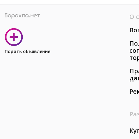
О 
Во
По
со
Подать объявление
то
Пр
да
Ре
Ра
Ку