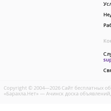
Ус
Не
Ра
Ко
Сл
su
Св
Copyright © 2004—2026
Сайт бесплатных о
«Барахла.Нет»
— Ачинск доска объявлений,