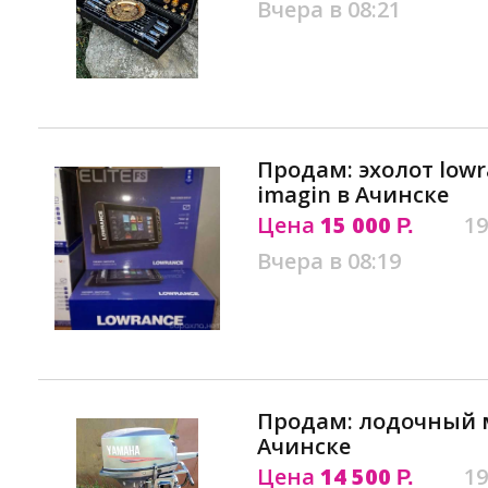
Вчера в 08:21
Продам: эхолот lowran
imagin в Ачинске
Цена
15 000
19
Р.
Вчера в 08:19
Продам: лодочный м
Ачинске
Цена
14 500
19
Р.