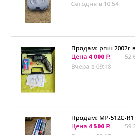
Сегодня в 10:54
Продам: рпш 2002г 
Цена
4 000
52.
Р.
Вчера в 09:18
Продам: МР-512С-R1
Цена
4 500
59.
Р.