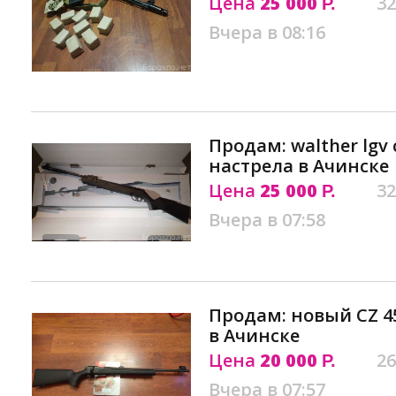
Цена
25 000
32
Р.
Вчера в 08:16
Продам: walther lgv 
настрела в Ачинске
Цена
25 000
32
Р.
Вчера в 07:58
Продам: новый CZ 457
в Ачинске
Цена
20 000
26
Р.
Вчера в 07:57