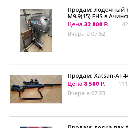
Продам: лодочный 
M9.9(15) FHS в Ачинс
Цена
32 000
42
Р.
Вчера в 07:52
Продам: Xatsan-AT44
Цена
8 500
111
Р.
Вчера в 07:23
Продам: лодка пвх 