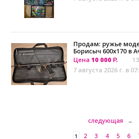
Продам: ружье мод
Борисыч 600х170 в 
Цена
10 000
13
Р.
7 августа 2026 г. в 07
следующая
→
2
3
4
5
6
1