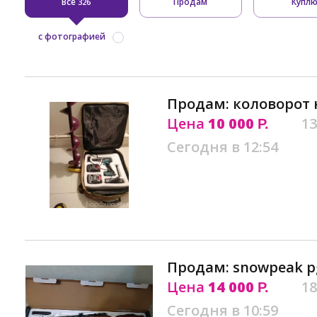
Все
Продам
Купл
326
с фотографией
Продам: коловорот 
Цена
10 000
13
Р.
Сегодня в 12:54
Продам: snowpeak pg
Цена
14 000
18
Р.
Сегодня в 10:59