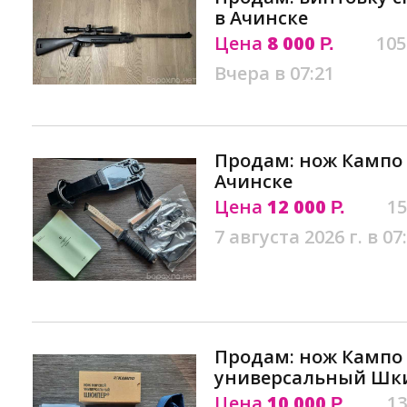
в Ачинске
Цена
8 000
105
Р.
Вчера в 07:21
Продам: нож Кампо
Ачинске
Цена
12 000
15
Р.
7 августа 2026 г. в 07
Продам: нож Кампо
универсальный Шки
Цена
10 000
13
Р.