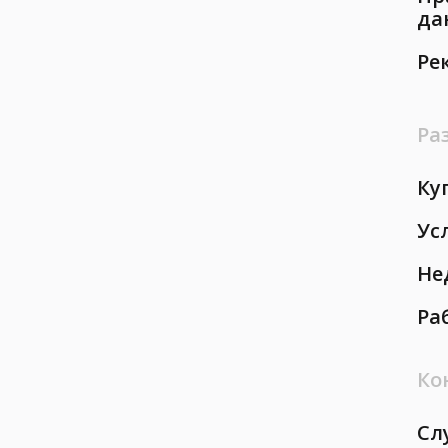
да
Ре
Ра
Ку
Ус
Не
Ра
Ко
Сл