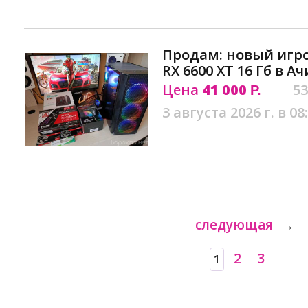
Продам: новый игров
RX 6600 XT 16 Гб в А
Цена
41 000
53
Р.
3 августа 2026 г. в 08
следующая
→
2
3
1