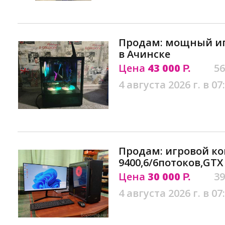
Продам: мощный игр
в Ачинске
Цена
43 000
56
Р.
4 августа 2026 г. в 07
Продам: игровой ко
9400,6/6потоков,GTX
Цена
30 000
39
Р.
4 августа 2026 г. в 07