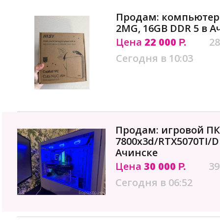
Продам: компьютер 
2MG, 16GB DDR 5 в А
Цена
22 000
28
Р.
Сегодня в 10:03
Продам: игровой ПК
7800x3d/RTX5070TI/D
Ачинске
Цена
30 000
39
Р.
Сегодня в 06:52