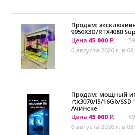
Продам: эксклюзив
9950X3D/RTX4080 Su
Цена
45 000
59
Р.
6 августа 2026 г. в 08
Продам: мощный иг
rtx3070/I5/16Gb/SSD
Ачинске
Цена
45 000
59
Р.
6 августа 2026 г. в 08